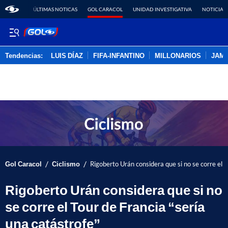
ÚLTIMAS NOTICAS
GOL CARACOL
UNIDAD INVESTIGATIVA
NOTICIAS
Tendencias:
LUIS DÍAZ
FIFA-INFANTINO
MILLONARIOS
JAM
PUBLICIDAD
/
/
Gol Caracol
Ciclismo
Rigoberto Urán considera que si no se corre el T
Rigoberto Urán considera que si no
se corre el Tour de Francia “sería
una catástrofe”