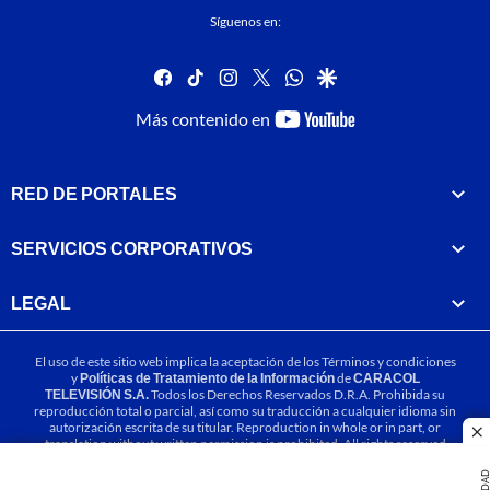
Síguenos en:
facebook
tiktok
instagram
twitter
whatsapp
google
youtube-
Más contenido en
footer
RED DE PORTALES
SERVICIOS CORPORATIVOS
LEGAL
El uso de este sitio web implica la aceptación de los
Términos y condiciones
y
Políticas de Tratamiento de la Información
de
CARACOL
TELEVISIÓN S.A.
Todos los Derechos Reservados D.R.A. Prohibida su
reproducción total o parcial, así como su traducción a cualquier idioma sin
autorización escrita de su titular. Reproduction in whole or in part, or
cl
translation without written permission is prohibited. All rights reserved
2025.