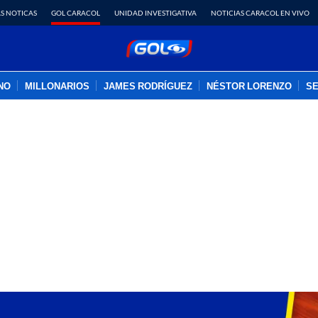
S NOTICAS
GOL CARACOL
UNIDAD INVESTIGATIVA
NOTICIAS CARACOL EN VIVO
INO
MILLONARIOS
JAMES RODRÍGUEZ
NÉSTOR LORENZO
SE
PUBLICIDAD