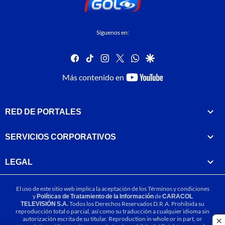
Síguenos en:
facebook
tiktok
instagram
twitter
whatsapp
google
youtube-
Más contenido en
footer
RED DE PORTALES
SERVICIOS CORPORATIVOS
LEGAL
El uso de este sitio web implica la aceptación de los
Términos y condiciones
y
Políticas de Tratamiento de la Información
de
CARACOL
TELEVISIÓN S.A.
Todos los Derechos Reservados D.R.A. Prohibida su
reproducción total o parcial, así como su traducción a cualquier idioma sin
autorización escrita de su titular. Reproduction in whole or in part, or
cl