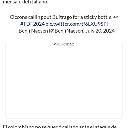
mensaje del italiano.
Ciccone calling out Buitrago for a sticky bottle. 👀
#TDF2024
pic.twitter.com/tf6LXU9SPi
— Benji Naesen (@BenjiNaesen)
July 20, 2024
PUBLICIDAD
El colombiano no se quedó callado ante el ataque de