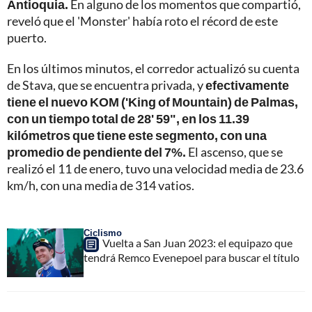
Antioquia.
En alguno de los momentos que compartió,
reveló que el 'Monster' había roto el récord de este
puerto.
En los últimos minutos, el corredor actualizó su cuenta
de Stava, que se encuentra privada, y
efectivamente
tiene el nuevo KOM ('King of Mountain) de Palmas,
con un tiempo total de 28' 59", en los 11.39
kilómetros que tiene este segmento, con una
promedio de pendiente del 7%.
El ascenso, que se
realizó el 11 de enero, tuvo una velocidad media de 23.6
km/h, con una media de 314 vatios.
Ciclismo
Vuelta a San Juan 2023: el equipazo que
tendrá Remco Evenepoel para buscar el título