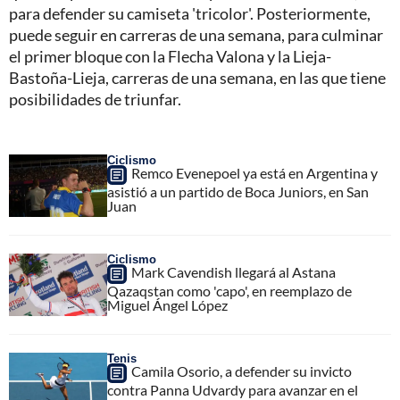
para defender su camiseta 'tricolor'. Posteriormente,
puede seguir en carreras de una semana, para culminar
el primer bloque con la Flecha Valona y la Lieja-
Bastoña-Lieja, carreras de una semana, en las que tiene
posibilidades de triunfar.
Ciclismo
Remco Evenepoel ya está en Argentina y
asistió a un partido de Boca Juniors, en San
Juan
Ciclismo
Mark Cavendish llegará al Astana
Qazaqstan como 'capo', en reemplazo de
Miguel Ángel López
Tenis
Camila Osorio, a defender su invicto
contra Panna Udvardy para avanzar en el