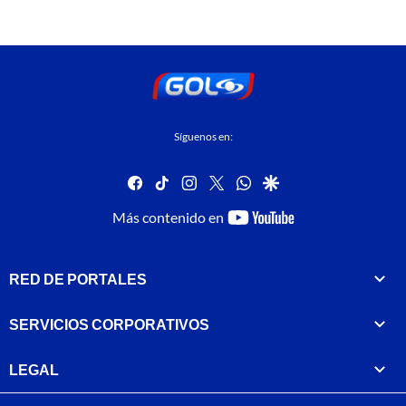
Síguenos en:
facebook
tiktok
instagram
twitter
whatsapp
google
youtube-
Más contenido en
footer
RED DE PORTALES
SERVICIOS CORPORATIVOS
LEGAL