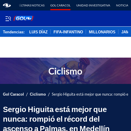
ÚLTIMAS NOTICAS
GOL CARACOL
UNIDAD INVESTIGATIVA
NOTICIAS
Tendencias:
LUIS DÍAZ
FIFA-INFANTINO
MILLONARIOS
JAM
PUBLICIDAD
/
/
Gol Caracol
Ciclismo
Sergio Higuita está mejor que nunca: rompió el 
Sergio Higuita está mejor que
nunca: rompió el récord del
ascenso a Palmas, en Medellín