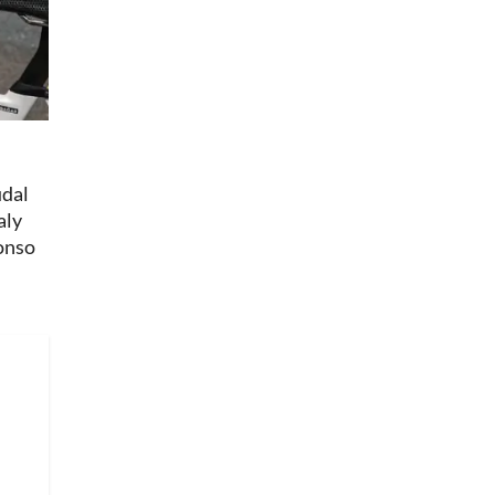
udal
aly
onso