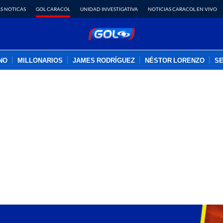
S NOTICAS
GOL CARACOL
UNIDAD INVESTIGATIVA
NOTICIAS CARACOL EN VIVO
INO
MILLONARIOS
JAMES RODRÍGUEZ
NÉSTOR LORENZO
SE
PUBLICIDAD