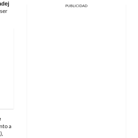
adej
PUBLICIDAD
 ser
e
unto a
),