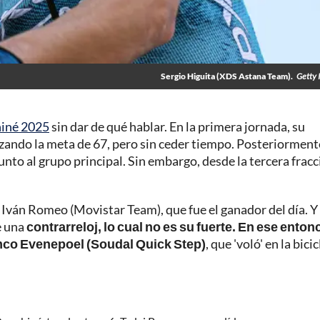
Sergio Higuita (XDS Astana Team).
Getty 
hiné 2025
sin dar de qué hablar. En la primera jornada, su
uzando la meta de 67, pero sin ceder tiempo. Posteriorment
 junto al grupo principal. Sin embargo, desde la tercera fracc
a Iván Romeo (Movistar Team), que fue el ganador del día. Y
e una
contrarreloj, lo cual no es su fuerte. En ese enton
mco Evenepoel (Soudal Quick Step)
, que 'voló' en la bicic