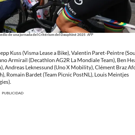
 medio de una jornada del Critérium del Dauphiné 2025
AFP
epp Kuss (Visma Lease a Bike), Valentin Paret-Peintre (So
Bruno Armirail (Decathlon AG2R La Mondiale Team), Ben He
), Andreas Leknessund (Uno X Mobility), Clément Braz Af
h), Romain Bardet (Team Picnic PostNL), Louis Meintjes
ies).
PUBLICIDAD