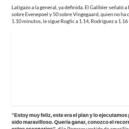
Latigazo a la general, ya definida. El Galibier señaló 
sobre Evenepoel y 50 sobre Vingegaard, quien no ha di
1.10 minutos, le sigue Roglic a 1.14, Rodríguez a 1.16 
"Estoy muy feliz, este era el plan y lo ejecutamo
sido maravilloso. Quería ganar, conozco el recorr
estos escenarios"
, dijo Pogacar vestido de amarillo