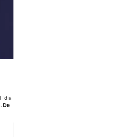
l "día
a.
De