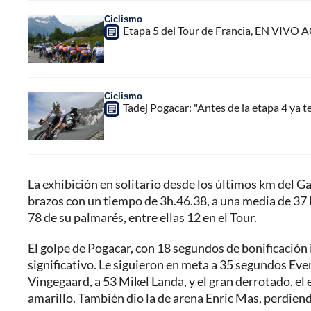
Ciclismo
Etapa 5 del Tour de Francia, EN VIVO 
Ciclismo
Tadej Pogacar: "Antes de la etapa 4 ya 
La exhibición en solitario desde los últimos km del Ga
brazos con un tiempo de 3h.46.38, a una media de 37
78 de su palmarés, entre ellas 12 en el Tour.
El golpe de Pogacar, con 18 segundos de bonificación in
significativo. Le siguieron en meta a 35 segundos Eve
Vingegaard, a 53 Mikel Landa, y el gran derrotado, el
amarillo. También dio la de arena Enric Mas, perdiend