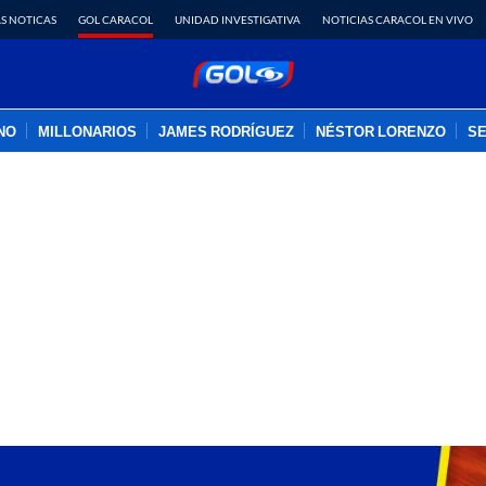
S NOTICAS
GOL CARACOL
UNIDAD INVESTIGATIVA
NOTICIAS CARACOL EN VIVO
INO
MILLONARIOS
JAMES RODRÍGUEZ
NÉSTOR LORENZO
SE
PUBLICIDAD