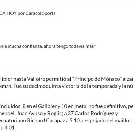
ACÁ HOY por Caracol Sports
tenía mucha confianza, ahora tengo todavía más"
libier hasta Valloire permitió al "Príncipe de Mónaco" alzar
 km/h. Fue su decimoquinta victoria de la temporada y la 
cluidos, 8 en el Galibier y 10 en meta, no fue definitivo, pe
nepoel, Juan Ayuso y Roglic; a 37 Carlos Rodríguez y
 ecuatoriano Richard Carapaz a 5.10, despojado del maillot
o 4.01.