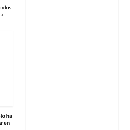
gundos
 a
olo ha
ar en