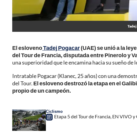
Tadej
El esloveno
Tadej Pogacar
(UAE) se unió a la leye
del Tour de Francia, disputada entre Pinerolo y Va
una superioridad que le encamina hacia su sueño de lo
Intratable Pogacar (Klanec, 25 años) con una demostr
del Tour.
El esloveno destrozó la etapa en el Galibi
propio de un campeón.
Ciclismo
Etapa 5 del Tour de Francia, EN VIVO y