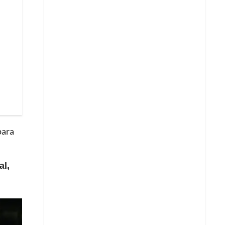
para
al,