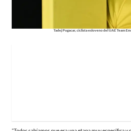
Tadej Pogacar, ciclista esloveno del UAE Team Emi
"Todos sabíamos que era una etapa muy específica y q