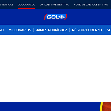
S NOTICAS
GOL CARACOL
UNIDAD INVESTIGATIVA
NOTICIAS CARACOL EN VIVO
INO
MILLONARIOS
JAMES RODRÍGUEZ
NÉSTOR LORENZO
SE
PUBLICIDAD