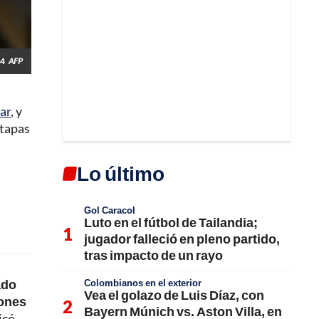
24
AFP
ar
, y
etapas
Lo último
Gol Caracol
Luto en el fútbol de Tailandia;
jugador falleció en pleno partido,
tras impacto de un rayo
ado
Colombianos en el exterior
Vea el golazo de Luis Díaz, con
iones
Bayern Múnich vs. Aston Villa, en
icó.