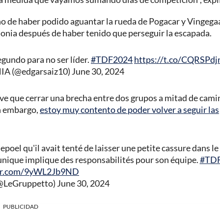
ho de haber podido aguantar la rueda de Pogacar y Vingega
lonia después de haber tenido que perseguir la escapada.
egundo para no ser líder.
#TDF2024
https://t.co/CQRSPdj
A (@edgarsaiz10)
June 30, 2024
uve que cerrar una brecha entre dos grupos a mitad de camin
in embargo,
estoy muy contento de poder volver a seguir las
poel qu'il avait tenté de laisser une petite cassure dans le 
 tunique implique des responsabilités pour son équipe.
#TD
ter.com/9yWL2Jb9ND
(@LeGruppetto)
June 30, 2024
PUBLICIDAD