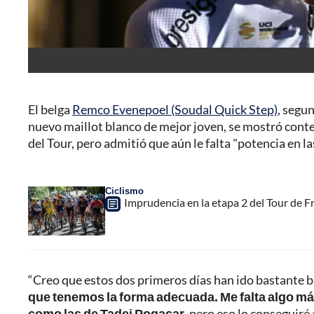
El belga
Remco Evenepoel (Soudal Quick Step)
, segu
nuevo maillot blanco de mejor joven, se mostró cont
del Tour, pero admitió que aún le falta "potencia en la
Ciclismo
Imprudencia en la etapa 2 del Tour de Fr
“Creo que estos dos primeros días han ido bastante b
que tenemos la forma adecuada. Me falta algo más
como las de Tadej Pogacar
, pero eso lo conseguir