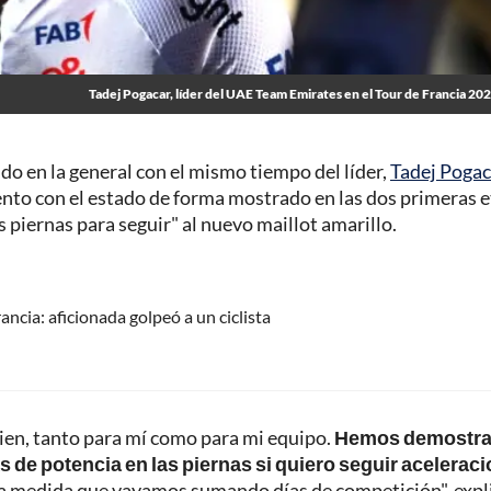
Tadej Pogacar, líder del UAE Team Emirates en el Tour de Francia 20
ndo en la general con el mismo tiempo del líder,
Tadej Pogac
ento con el estado de forma mostrado en las dos primeras 
s piernas para seguir" al nuevo maillot amarillo.
ancia: aficionada golpeó a un ciclista
ien, tanto para mí como para mi equipo.
Hemos demostr
 de potencia en las piernas si quiero seguir acelerac
é a medida que vayamos sumando días de competición", expl