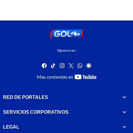
Síguenos en:
facebook
tiktok
instagram
twitter
whatsapp
google
youtube-
Más contenido en
footer
RED DE PORTALES
SERVICIOS CORPORATIVOS
LEGAL