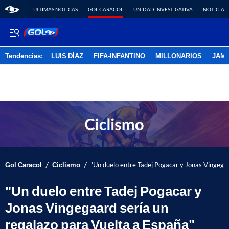
ÚLTIMAS NOTICAS
GOL CARACOL
UNIDAD INVESTIGATIVA
NOTICIAS
Tendencias:
LUIS DÍAZ
FIFA-INFANTINO
MILLONARIOS
JAM
PUBLICIDAD
/
/
Gol Caracol
Ciclismo
"Un duelo entre Tadej Pogacar y Jonas Vingegaa
"Un duelo entre Tadej Pogacar y
Jonas Vingegaard sería un
regalazo para Vuelta a España"