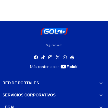
Síguenos en:
facebook
tiktok
instagram
twitter
whatsapp
google
youtube-
Más contenido en
footer
RED DE PORTALES
SERVICIOS CORPORATIVOS
LEGAL