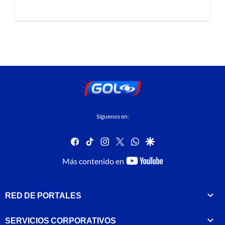
Síguenos en:
facebook
tiktok
instagram
twitter
whatsapp
google
youtube-
Más contenido en
footer
RED DE PORTALES
SERVICIOS CORPORATIVOS