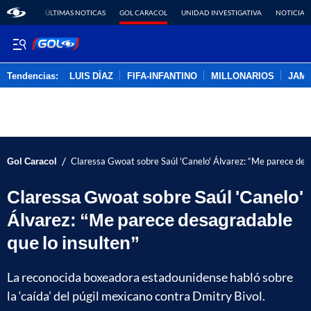
ÚLTIMAS NOTICAS
GOL CARACOL
UNIDAD INVESTIGATIVA
NOTICIAS
Tendencias:
LUIS DÍAZ
FIFA-INFANTINO
MILLONARIOS
JAM
PUBLICIDAD
/
Gol Caracol
Claressa Gwoat sobre Saúl 'Canelo' Álvarez: “Me parece desa
Claressa Gwoat sobre Saúl 'Canelo'
Álvarez: “Me parece desagradable
que lo insulten”
La reconocida boxeadora estadounidense habló sobre
la ‘caída’ del púgil mexicano contra Dmitry Bivol.