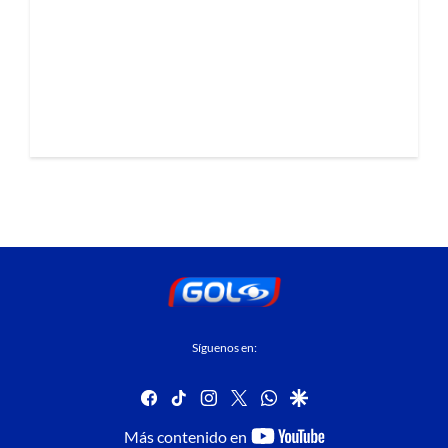
Síguenos en:
facebook
tiktok
instagram
twitter
whatsapp
google
youtube-
Más contenido en