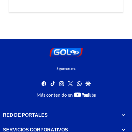
Síguenos en:
facebook
tiktok
instagram
twitter
whatsapp
google
youtube-
Más contenido en
footer
RED DE PORTALES
SERVICIOS CORPORATIVOS