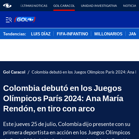
ÚLTIMAS NOTICAS
GOL CARACOL
UNIDAD INVESTIGATIVA
NOTICIAS
Tendencias:
LUIS DÍAZ
FIFA-INFANTINO
MILLONARIOS
JAM
PUBLICIDAD
/
Gol Caracol
Colombia debutó en los Juegos Olímpicos París 2024: Ana Ma
Colombia debutó en los Juegos
Olímpicos París 2024: Ana María
Rendón, en tiro con arco
Este jueves 25 de julio, Colombia dijo presente con su
primera deportista en acción en los Juegos Olímpicos