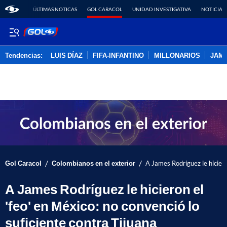
ÚLTIMAS NOTICAS
GOL CARACOL
UNIDAD INVESTIGATIVA
NOTICIAS
Tendencias:
LUIS DÍAZ
FIFA-INFANTINO
MILLONARIOS
JAM
PUBLICIDAD
/
/
Gol Caracol
Colombianos en el exterior
A James Rodríguez le hiciero
A James Rodríguez le hicieron el
'feo' en México: no convenció lo
suficiente contra Tijuana