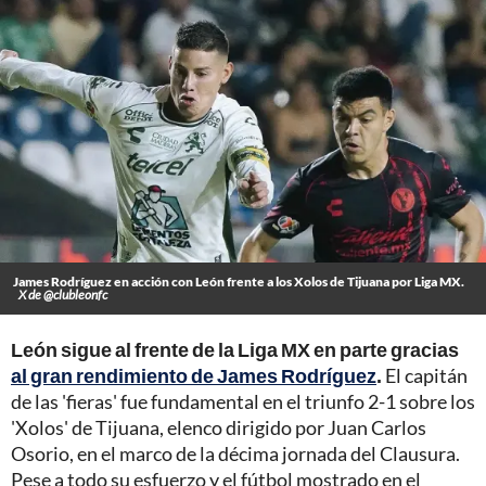
James Rodríguez en acción con León frente a los Xolos de Tijuana por Liga MX.
X de @clubleonfc
León sigue al frente de la Liga MX en parte gracias
al gran rendimiento de James Rodríguez
.
El capitán
de las 'fieras' fue fundamental en el triunfo 2-1 sobre los
'Xolos' de Tijuana, elenco dirigido por Juan Carlos
Osorio, en el marco de la décima jornada del Clausura.
Pese a todo su esfuerzo y el fútbol mostrado en el