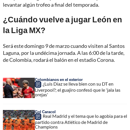
levantar algún trofeo a final del temporada.
¿Cuándo vuelve a jugar León en
la Liga MX?
Será este domingo 9 de marzo cuando visiten al Santos
Laguna, por la undécima jornada. A las 6:00 de la tarde,
de Colombia, rodará el balón en el estadio Corona.
Colombianos en el exterior
¿Luis Díaz se lleva bien con su DT en
Liverpool?; el guajiro confesó que le 'jala las
orejas'
Gol Caracol
Real Madrid y el tema que lo agobia para el
partido contra Atlético de Madrid de
Champions