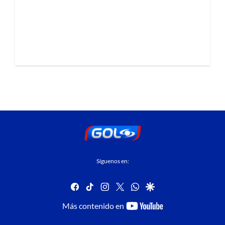
Síguenos en:
facebook
tiktok
instagram
twitter
whatsapp
google
youtube-
Más contenido en
footer