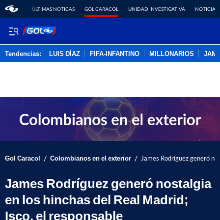
ÚLTIMAS NOTICAS
GOL CARACOL
UNIDAD INVESTIGATIVA
NOTICIAS
Tendencias:
LUIS DÍAZ
FIFA-INFANTINO
MILLONARIOS
JAM
PUBLICIDAD
/
/
Gol Caracol
Colombianos en el exterior
James Rodríguez generó nosta
James Rodríguez generó nostalgia
en los hinchas del Real Madrid;
Isco, el responsable