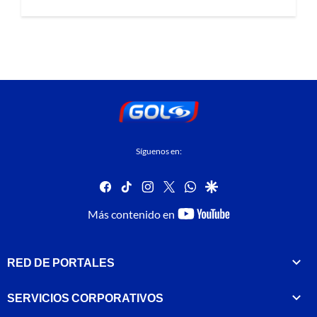
Síguenos en:
facebook
tiktok
instagram
twitter
whatsapp
google
youtube-
Más contenido en
footer
RED DE PORTALES
SERVICIOS CORPORATIVOS