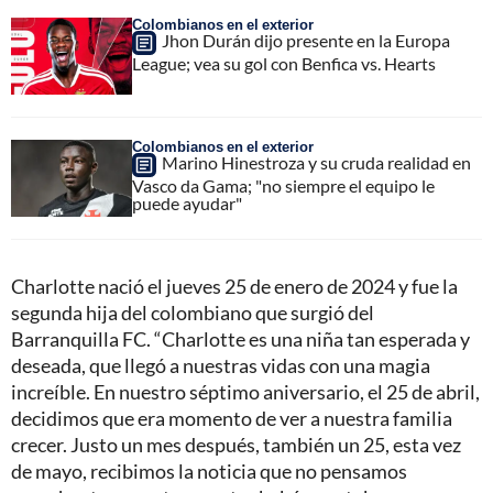
Colombianos en el exterior
Jhon Durán dijo presente en la Europa
League; vea su gol con Benfica vs. Hearts
Colombianos en el exterior
Marino Hinestroza y su cruda realidad en
Vasco da Gama; "no siempre el equipo le
puede ayudar"
Charlotte nació el jueves 25 de enero de 2024 y fue la
segunda hija del colombiano que surgió del
Barranquilla FC. “Charlotte es una niña tan esperada y
deseada, que llegó a nuestras vidas con una magia
increíble. En nuestro séptimo aniversario, el 25 de abril,
decidimos que era momento de ver a nuestra familia
crecer. Justo un mes después, también un 25, esta vez
de mayo, recibimos la noticia que no pensamos