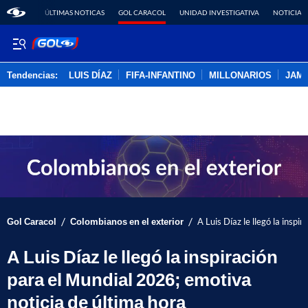
ÚLTIMAS NOTICAS
GOL CARACOL
UNIDAD INVESTIGATIVA
NOTICIAS
Tendencias:
LUIS DÍAZ
FIFA-INFANTINO
MILLONARIOS
JAM
PUBLICIDAD
/
/
Gol Caracol
Colombianos en el exterior
A Luis Díaz le llegó la insp
A Luis Díaz le llegó la inspiración
para el Mundial 2026; emotiva
noticia de última hora