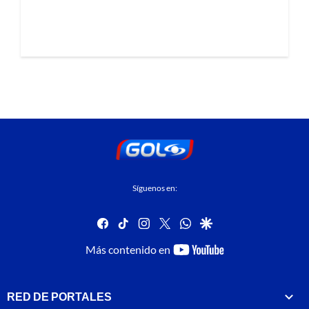
Síguenos en:
facebook
tiktok
instagram
twitter
whatsapp
google
youtube-
Más contenido en
footer
RED DE PORTALES