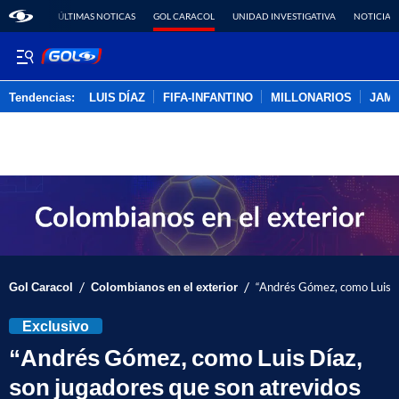
ÚLTIMAS NOTICAS
GOL CARACOL
UNIDAD INVESTIGATIVA
NOTICIAS
Tendencias:
LUIS DÍAZ
FIFA-INFANTINO
MILLONARIOS
JAM
PUBLICIDAD
/
/
Gol Caracol
Colombianos en el exterior
“Andrés Gómez, como Luis Dí
Exclusivo
“Andrés Gómez, como Luis Díaz,
son jugadores que son atrevidos