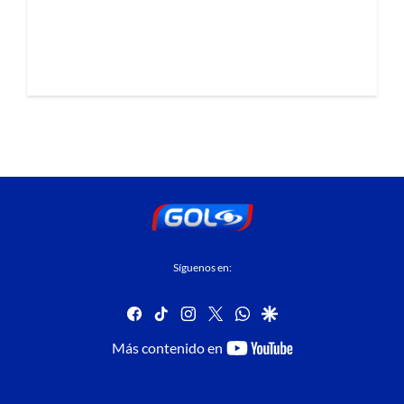
Síguenos en:
facebook
tiktok
instagram
twitter
whatsapp
google
youtube-
Más contenido en
footer