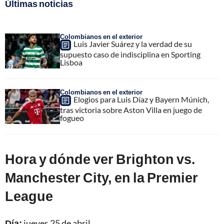
Últimas noticias
Colombianos en el exterior
Luis Javier Suárez y la verdad de su
supuesto caso de indisciplina en Sporting
Lisboa
Colombianos en el exterior
Elogios para Luis Díaz y Bayern Múnich,
tras victoria sobre Aston Villa en juego de
fogueo
Hora y dónde ver Brighton vs.
Manchester City, en la Premier
League
Día:
jueves 25 de abril.