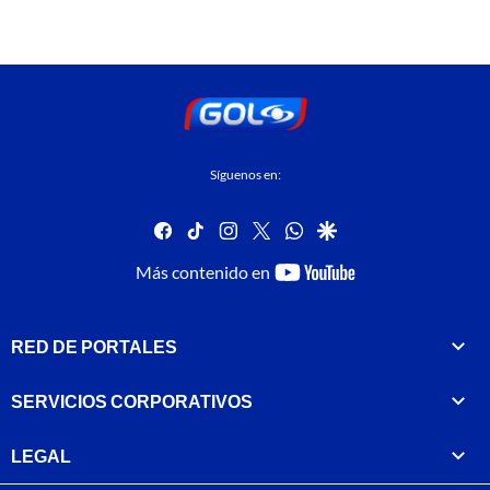
Síguenos en:
facebook
tiktok
instagram
twitter
whatsapp
google
youtube-
Más contenido en
footer
RED DE PORTALES
SERVICIOS CORPORATIVOS
LEGAL