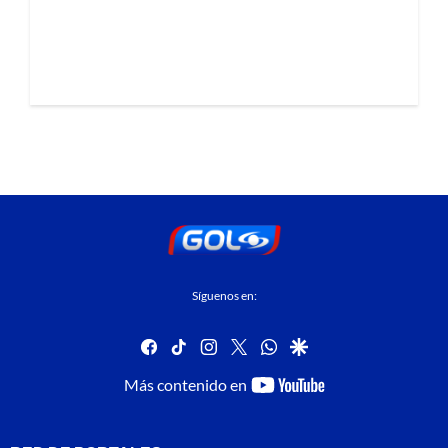
Síguenos en:
facebook
tiktok
instagram
twitter
whatsapp
google
youtube-
Más contenido en
footer