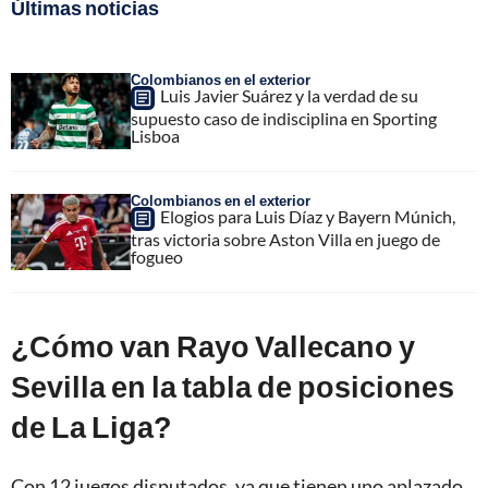
Últimas noticias
Colombianos en el exterior
Luis Javier Suárez y la verdad de su
supuesto caso de indisciplina en Sporting
Lisboa
Colombianos en el exterior
Elogios para Luis Díaz y Bayern Múnich,
tras victoria sobre Aston Villa en juego de
fogueo
¿Cómo van Rayo Vallecano y
Sevilla en la tabla de posiciones
de La Liga?
Con 12 juegos disputados, ya que tienen uno aplazado,