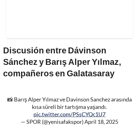
Discusión entre Dávinson
Sánchez y Barış Alper Yılmaz,
compañeros en Galatasaray
📸 Barış Alper Yılmaz ve Davinson Sanchez arasında
kısa süreli bir tartışma yaşandı.
pic.twitter.com/PSsCYQc1U7
— SPOR (@yenisafakspor)
April 18, 2025