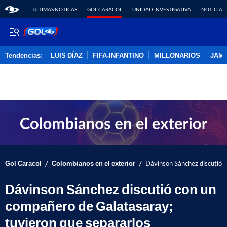
ÚLTIMAS NOTICAS
GOL CARACOL
UNIDAD INVESTIGATIVA
NOTICIAS
Tendencias:
LUIS DÍAZ
FIFA-INFANTINO
MILLONARIOS
JAM
PUBLICIDAD
/
/
Gol Caracol
Colombianos en el exterior
Dávinson Sánchez discutió 
Dávinson Sánchez discutió con un
compañero de Galatasaray;
tuvieron que separarlos