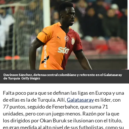
Davinson Sánchez, defensa central colombiano y referente en el Galatasaray
de Turquía
Getty Images
Falta poco para que se definan las ligas en Europa y una
de ellas es la de Turquía. Allí,
Galatasaray
es líder, con
77 puntos, seguido de Fenerbahce, que suma 71
unidades, pero con un juego menos. Razón por la que
los dirigidos por Okan Buruk se ilusionan con el título,
en gran medida al alto nivel de sus futbolistas, como su