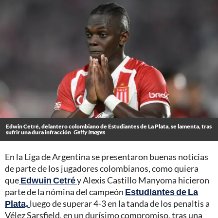
Edwin Cetré, delantero colombiano de Estudiantes de La Plata, se lamenta, tras
sufrir una dura infracción
Getty Images
En la Liga de Argentina se presentaron buenas noticias
de parte de los jugadores colombianos, como quiera
que
Edwuin Cetré
y Alexis Castillo Manyoma hicieron
parte de la nómina del campeón
Estudiantes de La
Plata,
luego de superar 4-3 en la tanda de los penaltis a
Vélez Sarsfield, en un durísimo compromiso, tras una