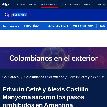
ÚLTIMAS NOTICAS
GOL CARACOL
UNIDAD INVESTIGATIVA
NOTICIAS
Tendencias:
LUIS DÍAZ
FIFA-INFANTINO
MILLONARIOS
JAM
PUBLICIDAD
/
/
Gol Caracol
Colombianos en el exterior
Edwuin Cetré y Alexis Casti
Edwuin Cetré y Alexis Castillo
Manyoma sacaron los pasos
prohibidos en Argentina