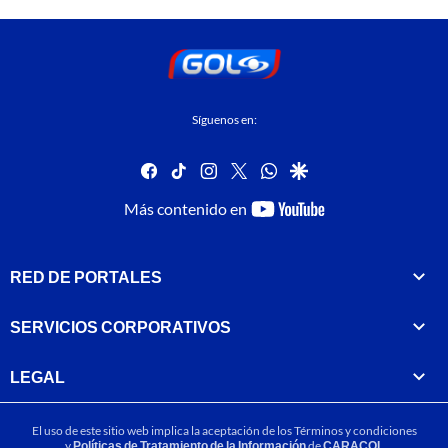
Síguenos en:
facebook
tiktok
instagram
twitter
whatsapp
google
youtube-
Más contenido en
footer
RED DE PORTALES
SERVICIOS CORPORATIVOS
LEGAL
El uso de este sitio web implica la aceptación de los
Términos y condiciones
y
Políticas de Tratamiento de la Información
de
CARACOL