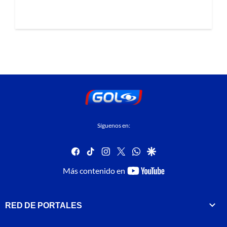
Síguenos en:
facebook
tiktok
instagram
twitter
whatsapp
google
youtube-
Más contenido en
footer
RED DE PORTALES