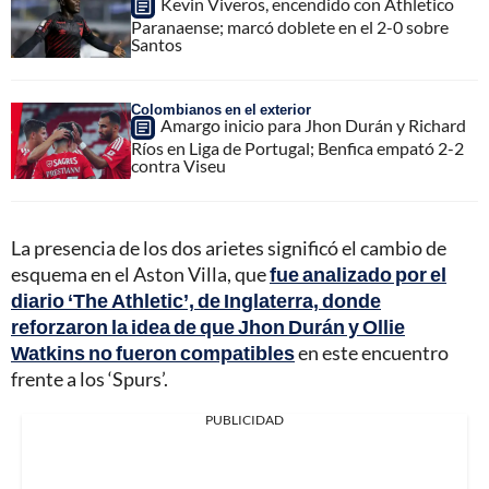
Kevin Viveros, encendido con Athletico
Paranaense; marcó doblete en el 2-0 sobre
Santos
Colombianos en el exterior
Amargo inicio para Jhon Durán y Richard
Ríos en Liga de Portugal; Benfica empató 2-2
contra Viseu
La presencia de los dos arietes significó el cambio de
esquema en el Aston Villa, que
fue analizado por el
diario ‘The Athletic’, de Inglaterra, donde
reforzaron la idea de que Jhon Durán y Ollie
Watkins no fueron compatibles
en este encuentro
frente a los ‘Spurs’.
PUBLICIDAD