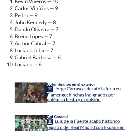
Kevin Viveros — 10
Carlos Vinícius — 9
Pedro — 9
John Kennedy — 8
Danilo Oliveira — 7
Breno Lopes — 7
Arthur Cabral — 7
Luciano Juba — 7
Gabriel Barbosa — 6
Luciano — 6
Colombianos en el exterior
Jorge Carrascal desató la furia en
Flamengo; hinchas indignados por
polémica fiesta y expulsión
Gol Caracol
Luis de la Fuente acabó histórico
registro del Real Madrid con España en