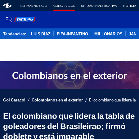
ÚLTIMAS NOTICAS
GOL CARACOL
UNIDAD INVESTIGATIVA
NOTICIAS
Tendencias:
LUIS DÍAZ
FIFA-INFANTINO
MILLONARIOS
JAM
PUBLICIDAD
/
/
Gol Caracol
Colombianos en el exterior
El colombiano que lidera la 
El colombiano que lidera la tabla de
goleadores del Brasileirao; firmó
doblete y está imparable