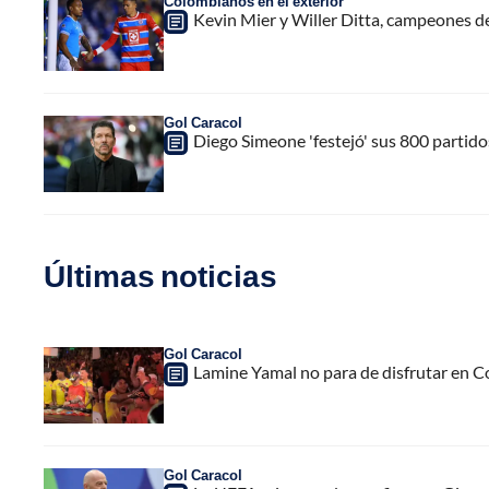
Colombianos en el exterior
Kevin Mier y Willer Ditta, campeones d
Gol Caracol
Diego Simeone 'festejó' sus 800 partido
Últimas noticias
Gol Caracol
Lamine Yamal no para de disfrutar en C
Gol Caracol