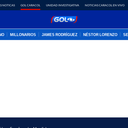
S NOTICAS
GOL CARACOL
UNIDAD INVESTIGATIVA
NOTICIAS CARACOL EN VIVO
INO
MILLONARIOS
JAMES RODRÍGUEZ
NÉSTOR LORENZO
SE
PUBLICIDAD