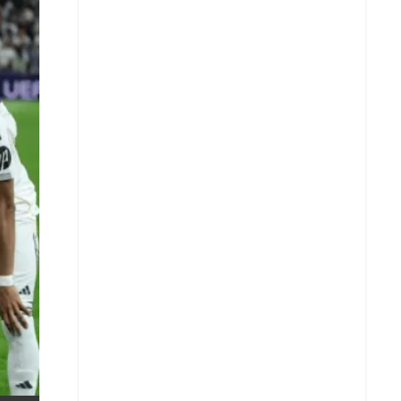
X
Whatsapp