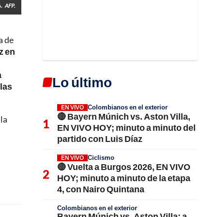
.
AFP.
a de
z en
a
Lo último
las
Colombianos en el exterior
EN VIVO
🔴 Bayern Múnich vs. Aston Villa,
la
EN VIVO HOY; minuto a minuto del
partido con Luis Díaz
Ciclismo
EN VIVO
🔴 Vuelta a Burgos 2026, EN VIVO
HOY; minuto a minuto de la etapa
4, con Nairo Quintana
Colombianos en el exterior
Bayern Múnich vs. Aston Villa; a