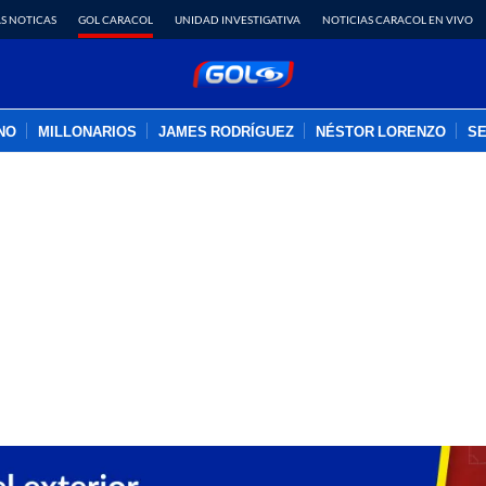
S NOTICAS
GOL CARACOL
UNIDAD INVESTIGATIVA
NOTICIAS CARACOL EN VIVO
INO
MILLONARIOS
JAMES RODRÍGUEZ
NÉSTOR LORENZO
SE
PUBLICIDAD