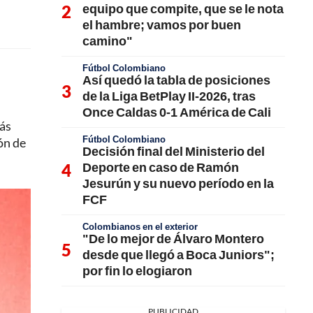
equipo que compite, que se le nota
el hambre; vamos por buen
camino"
Fútbol Colombiano
Así quedó la tabla de posiciones
de la Liga BetPlay II-2026, tras
Once Caldas 0-1 América de Cali
más
Fútbol Colombiano
ón de
Decisión final del Ministerio del
Deporte en caso de Ramón
Jesurún y su nuevo período en la
FCF
Colombianos en el exterior
"De lo mejor de Álvaro Montero
desde que llegó a Boca Juniors";
por fin lo elogiaron
PUBLICIDAD