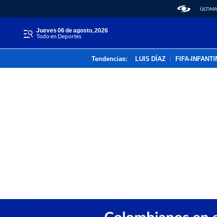
ÚLTIMA
jueves 06 de agosto, 2026
Todo en Deportes
Tendencias:
LUIS DÍAZ
FIFA-INFANT