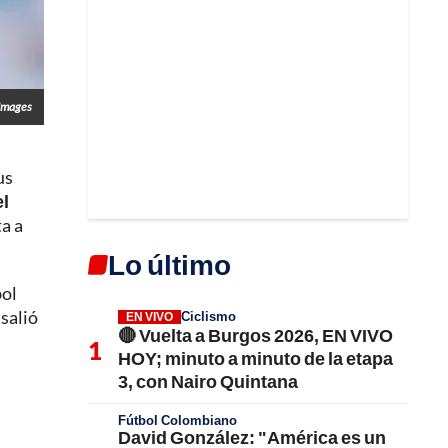
Images
us
el
ta a
Lo último
bol
salió
Ciclismo
EN VIVO
🔴 Vuelta a Burgos 2026, EN VIVO
HOY; minuto a minuto de la etapa
3, con Nairo Quintana
Fútbol Colombiano
David González: "América es un