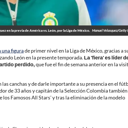
ez en la previa de América vs. León, por la Liga de México.
Manuel Velasquez/Getty 
 una figura
de primer nivel en la Liga de México, gracias a s
izando León en la presente temporada.
La 'fiera' es líder d
rtido perdido,
que fue el fin de semana anterior en la visi
las canchas y de darle importante a su presencia en el fút
ador de 33 años y capitán de la Selección Colombia también 
de los Famosos All Stars' y tras la eliminación de la modelo