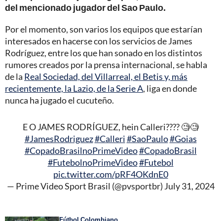
del mencionado jugador del Sao Paulo.
Por el momento, son varios los equipos que estarían
interesados en hacerse con los servicios de James
Rodríguez, entre los que han sonado en los distintos
rumores creados por la prensa internacional, se habla
de la
Real Sociedad, del Villarreal, el Betis y, más
recientemente, la Lazio, de la Serie A
, liga en donde
nunca ha jugado el cucuteño.
E O JAMES RODRÍGUEZ, hein Calleri???? 🧐🧐
#JamesRodriguez
#Calleri
#SaoPaulo
#Goias
#CopadoBrasilnoPrimeVideo
#CopadoBrasil
#FutebolnoPrimeVideo
#Futebol
pic.twitter.com/pRF4OKdnE0
— Prime Video Sport Brasil (@pvsportbr)
July 31, 2024
Fútbol Colombiano