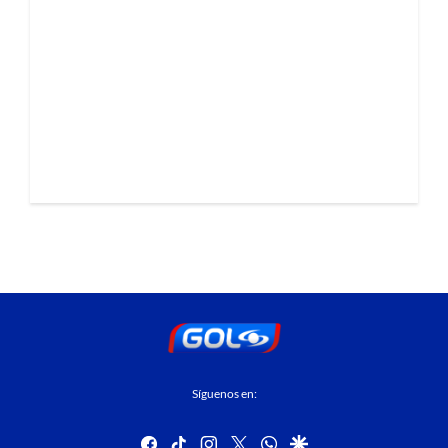
Síguenos en:
facebook
tiktok
instagram
twitter
whatsapp
google