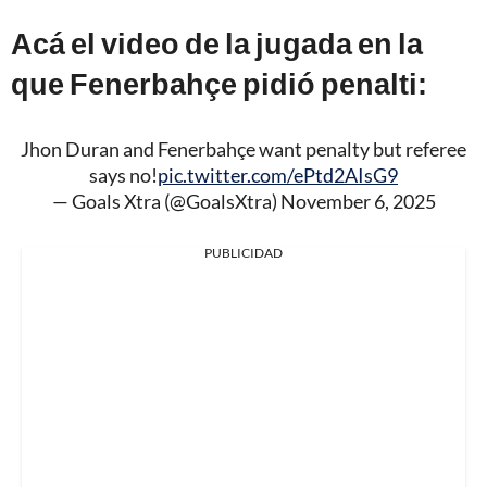
Acá el video de la jugada en la
que Fenerbahçe pidió penalti:
Jhon Duran and Fenerbahçe want penalty but referee
says no!
pic.twitter.com/ePtd2AIsG9
— Goals Xtra (@GoalsXtra)
November 6, 2025
PUBLICIDAD