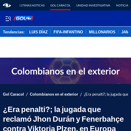
ÚLTIMAS NOTICAS
GOL CARACOL
UNIDAD INVESTIGATIVA
NOTICIAS
Tendencias:
LUIS DÍAZ
FIFA-INFANTINO
MILLONARIOS
JAM
PUBLICIDAD
/
/
Gol Caracol
Colombianos en el exterior
¿Era penalti?; la jugada qu
¿Era penalti?; la jugada que
reclamó Jhon Durán y Fenerbahçe
contra Viktoria Plzen, en Europa