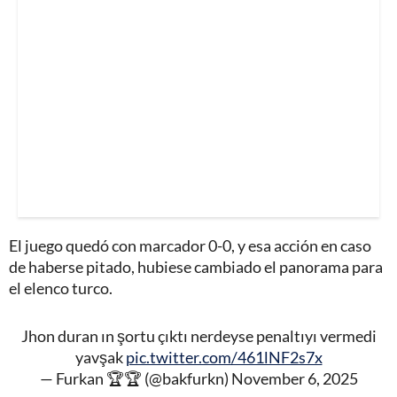
El juego quedó con marcador 0-0, y esa acción en caso
de haberse pitado, hubiese cambiado el panorama para
el elenco turco.
Jhon duran ın şortu çıktı nerdeyse penaltıyı vermedi
yavşak
pic.twitter.com/461lNF2s7x
— Furkan 🏆🏆 (@bakfurkn)
November 6, 2025