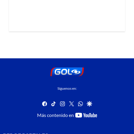
Síguenos en:
facebook
tiktok
instagram
twitter
whatsapp
google
youtube-
Más contenido en
footer