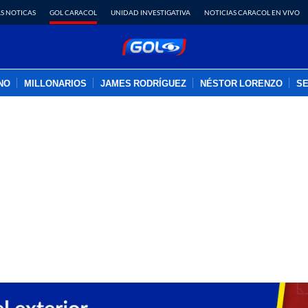
S NOTICAS
GOL CARACOL
UNIDAD INVESTIGATIVA
NOTICIAS CARACOL EN VIVO
INO
MILLONARIOS
JAMES RODRÍGUEZ
NÉSTOR LORENZO
SE
PUBLICIDAD