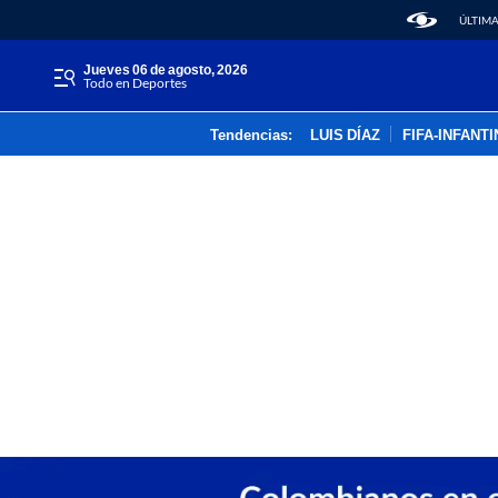
ÚLTIMA
jueves 06 de agosto, 2026
Todo en Deportes
Tendencias:
LUIS DÍAZ
FIFA-INFANT