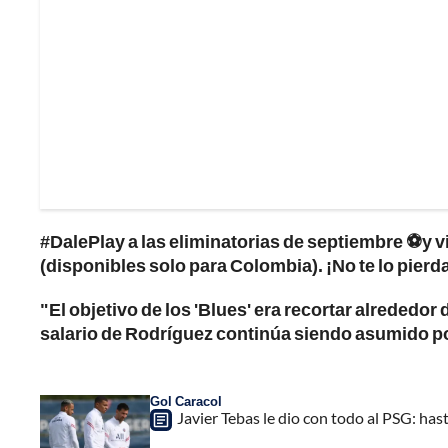
#DalePlay a las eliminatorias de septiembre ⚽y v
(disponibles solo para Colombia). ¡No te lo pierd
"El objetivo de los 'Blues' era recortar alrededor 
salario de Rodríguez continúa siendo asumido po
Gol Caracol
Javier Tebas le dio con todo al PSG: has