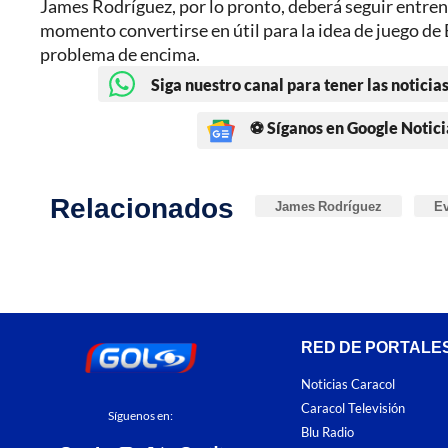
James Rodríguez, por lo pronto, deberá seguir entre
momento convertirse en útil para la idea de juego de 
problema de encima.
Siga nuestro canal para tener las noticias
⚽ Síganos en Google Notici
Relacionados
James Rodríguez
Ev
RED DE PORTALE
Noticias Caracol
Caracol Televisión
Síguenos en:
Blu Radio