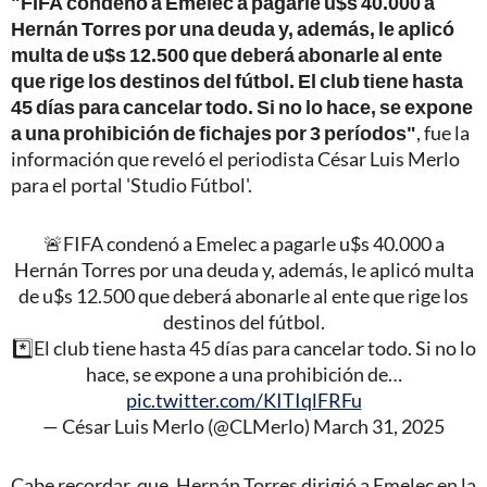
"FIFA condenó a Emelec a pagarle u$s 40.000 a
Hernán Torres por una deuda y, además, le aplicó
multa de u$s 12.500 que deberá abonarle al ente
que rige los destinos del fútbol. El club tiene hasta
45 días para cancelar todo. Si no lo hace, se expone
a una prohibición de fichajes por 3 períodos"
, fue la
información que reveló el periodista César Luis Merlo
para el portal 'Studio Fútbol'.
🚨FIFA condenó a Emelec a pagarle u$s 40.000 a
Hernán Torres por una deuda y, además, le aplicó multa
de u$s 12.500 que deberá abonarle al ente que rige los
destinos del fútbol.
*️⃣El club tiene hasta 45 días para cancelar todo. Si no lo
hace, se expone a una prohibición de…
pic.twitter.com/KITIqlFRFu
— César Luis Merlo (@CLMerlo)
March 31, 2025
Cabe recordar, que, Hernán Torres dirigió a Emelec en la