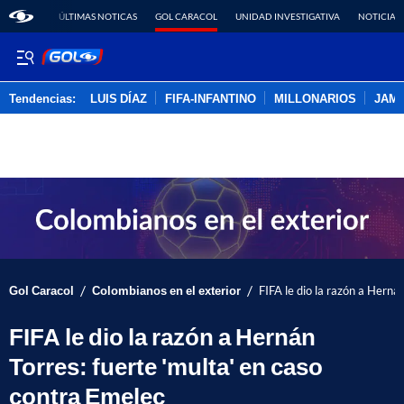
ÚLTIMAS NOTICAS
GOL CARACOL
UNIDAD INVESTIGATIVA
NOTICIAS
Tendencias:
LUIS DÍAZ
FIFA-INFANTINO
MILLONARIOS
JAM
PUBLICIDAD
/
/
Gol Caracol
Colombianos en el exterior
FIFA le dio la razón a Herná
FIFA le dio la razón a Hernán
Torres: fuerte 'multa' en caso
contra Emelec