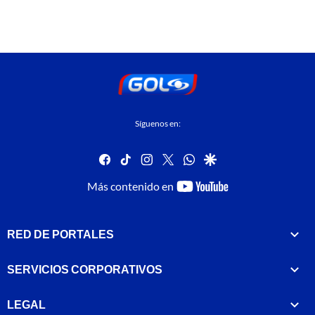
Síguenos en:
facebook
tiktok
instagram
twitter
whatsapp
google
youtube-
Más contenido en
footer
RED DE PORTALES
SERVICIOS CORPORATIVOS
LEGAL