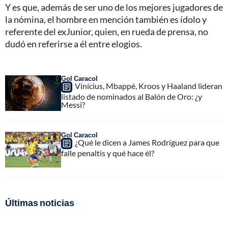
Y es que, además de ser uno de los mejores jugadores de
la nómina, el hombre en mención también es ídolo y
referente del exJunior, quien, en rueda de prensa, no
dudó en referirse a él entre elogios.
Gol Caracol
Vinícius, Mbappé, Kroos y Haaland lideran
listado de nominados al Balón de Oro: ¿y
Messi?
Gol Caracol
¿Qué le dicen a James Rodríguez para que
falle penaltis y qué hace él?
Últimas noticias