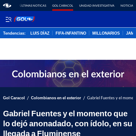
ÚLTIMAS NOTICAS
GOL CARACOL
UNIDAD INVESTIGATIVA
NOTICIAS
Tendencias:
LUIS DÍAZ
FIFA-INFANTINO
MILLONARIOS
JAM
PUBLICIDAD
/
/
Gol Caracol
Colombianos en el exterior
Gabriel Fuentes y el moment
Gabriel Fuentes y el momento que
lo dejó anonadado, con ídolo, en su
llegada a Fluminense