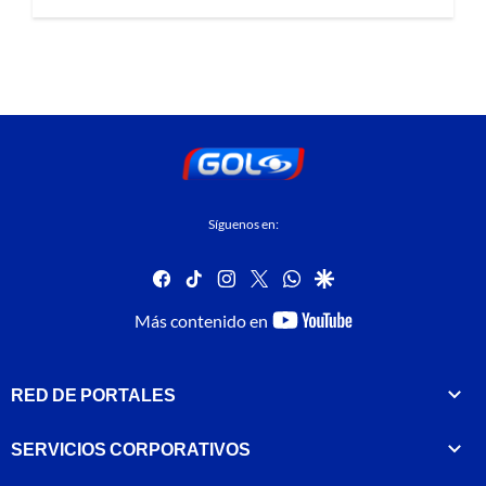
Síguenos en:
facebook
tiktok
instagram
twitter
whatsapp
google
youtube-
Más contenido en
footer
RED DE PORTALES
SERVICIOS CORPORATIVOS