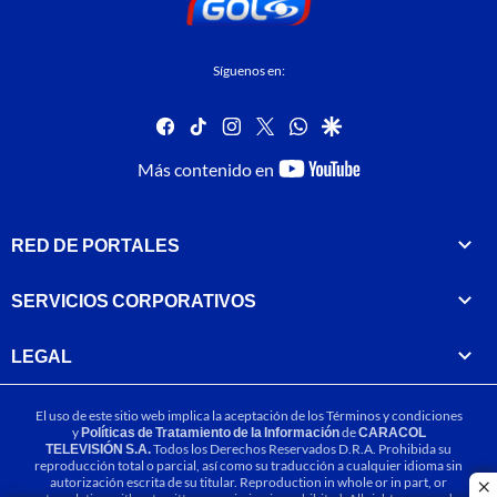
Síguenos en:
facebook
tiktok
instagram
twitter
whatsapp
google
youtube-
Más contenido en
footer
RED DE PORTALES
SERVICIOS CORPORATIVOS
LEGAL
El uso de este sitio web implica la aceptación de los
Términos y condiciones
y
Políticas de Tratamiento de la Información
de
CARACOL
TELEVISIÓN S.A.
Todos los Derechos Reservados D.R.A. Prohibida su
reproducción total o parcial, así como su traducción a cualquier idioma sin
autorización escrita de su titular. Reproduction in whole or in part, or
cl