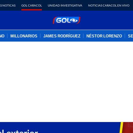
S NOTICAS
GOL CARACOL
UNIDAD INVESTIGATIVA
NOTICIAS CARACOL EN VIVO
INO
MILLONARIOS
JAMES RODRÍGUEZ
NÉSTOR LORENZO
SE
PUBLICIDAD