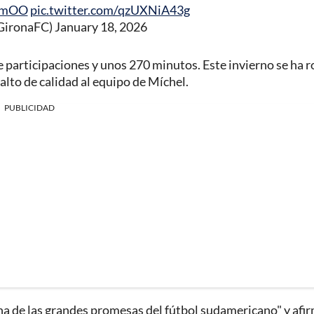
Q9mOO
pic.twitter.com/qzUXNiA43g
GironaFC)
January 18, 2026
 participaciones y unos 270 minutos. Este invierno se ha r
salto de calidad al equipo de Míchel.
PUBLICIDAD
na de las grandes promesas del fútbol sudamericano" y afi