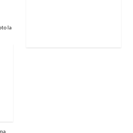
oto la
rma