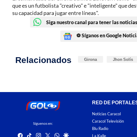
que es un futbolista "creativo" e "inteligente" que de
su capacidad para jugar entre líneas".
Siga nuestro canal para tener las noticias
⚽ Síganos en Google Notici
Relacionados
Girona
Jhon Solís
RED DE PORTALE
Noticias Caracol
Caracol Televisión
Síguenos en:
Blu Radio
facebook
tiktok
instagram
twitter
whatsapp
google
La Kalle