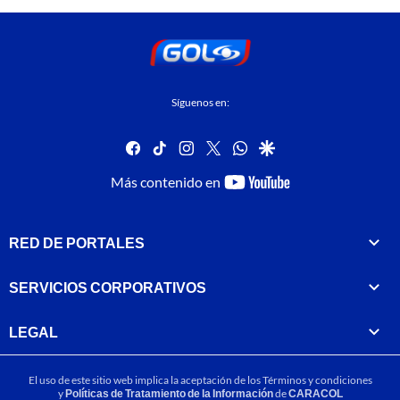
Síguenos en:
facebook
tiktok
instagram
twitter
whatsapp
google
youtube-
Más contenido en
footer
RED DE PORTALES
SERVICIOS CORPORATIVOS
LEGAL
El uso de este sitio web implica la aceptación de los
Términos y condiciones
y
Políticas de Tratamiento de la Información
de
CARACOL