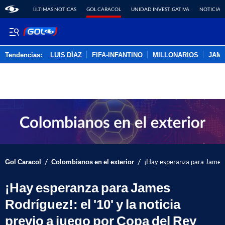
ÚLTIMAS NOTICAS
GOL CARACOL
UNIDAD INVESTIGATIVA
NOTICIAS
Tendencias:
LUIS DÍAZ
FIFA-INFANTINO
MILLONARIOS
JAM
PUBLICIDAD
/
/
Gol Caracol
Colombianos en el exterior
¡Hay esperanza para James Ro
¡Hay esperanza para James
Rodríguez!: el '10' y la noticia
previo a juego por Copa del Rey