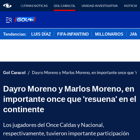
ÚLTIMAS NOTICAS
GOL CARACOL
UNIDAD INVESTIGATIVA
NOTICIAS
Tendencias:
LUIS DÍAZ
FIFA-INFANTINO
MILLONARIOS
JAM
PUBLICIDAD
/
Gol Caracol
Dayro Moreno y Marlos Moreno, en importante once que 'res
Dayro Moreno y Marlos Moreno, en
importante once que 'resuena' en el
continente
Los jugadores del Once Caldas y Nacional,
respectivamente, tuvieron importante participación