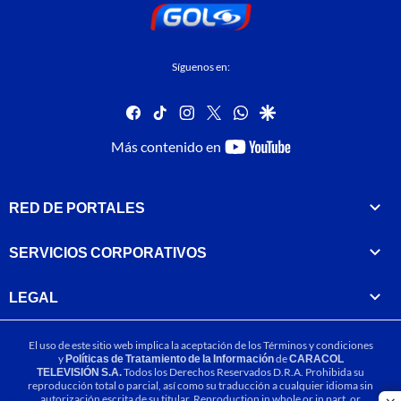
Síguenos en:
facebook
tiktok
instagram
twitter
whatsapp
google
youtube-
Más contenido en
footer
RED DE PORTALES
SERVICIOS CORPORATIVOS
LEGAL
El uso de este sitio web implica la aceptación de los
Términos y condiciones
y
Políticas de Tratamiento de la Información
de
CARACOL
TELEVISIÓN S.A.
Todos los Derechos Reservados D.R.A. Prohibida su
reproducción total o parcial, así como su traducción a cualquier idioma sin
autorización escrita de su titular. Reproduction in whole or in part, or