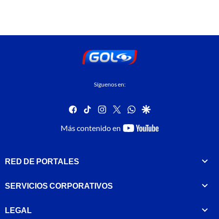
Síguenos en:
facebook
tiktok
instagram
twitter
whatsapp
google
youtube-
Más contenido en
footer
RED DE PORTALES
SERVICIOS CORPORATIVOS
LEGAL