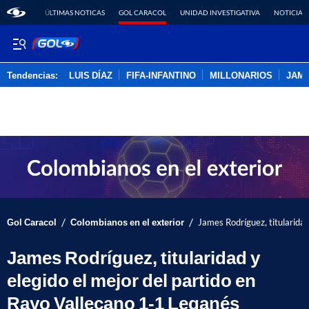
ÚLTIMAS NOTICAS
GOL CARACOL
UNIDAD INVESTIGATIVA
NOTICIAS
Tendencias:
LUIS DÍAZ
FIFA-INFANTINO
MILLONARIOS
JAM
PUBLICIDAD
/
/
Gol Caracol
Colombianos en el exterior
James Rodríguez, titularidad
James Rodríguez, titularidad y
elegido el mejor del partido en
Rayo Vallecano 1-1 Leganés