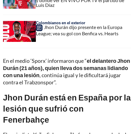
y dónde ver EN VIVO POR TV el partido de
Luis Díaz
Colombianos en el exterior
Jhon Durán dijo presente en la Europa
League; vea su gol con Benfica vs. Hearts
En el medio ‘Sporx’ informaron que “
el delantero Jhon
Durán (21 años), quien lleva dos semanas lidiando
con una lesión
, continúa igual y le dificultará jugar
contra el Trabzonspor”.
Jhon Durán está en España por la
lesión que sufrió con
Fenerbahçe