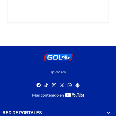
Síguenos en:
facebook
tiktok
instagram
twitter
whatsapp
google
youtube-
Más contenido en
footer
RED DE PORTALES