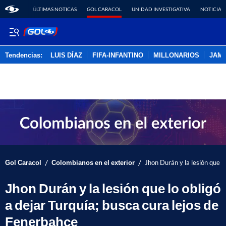
ÚLTIMAS NOTICAS
GOL CARACOL
UNIDAD INVESTIGATIVA
NOTICIAS
Tendencias:
LUIS DÍAZ
FIFA-INFANTINO
MILLONARIOS
JAM
PUBLICIDAD
/
/
Gol Caracol
Colombianos en el exterior
Jhon Durán y la lesión que l
Jhon Durán y la lesión que lo obligó
a dejar Turquía; busca cura lejos de
Fenerbahçe