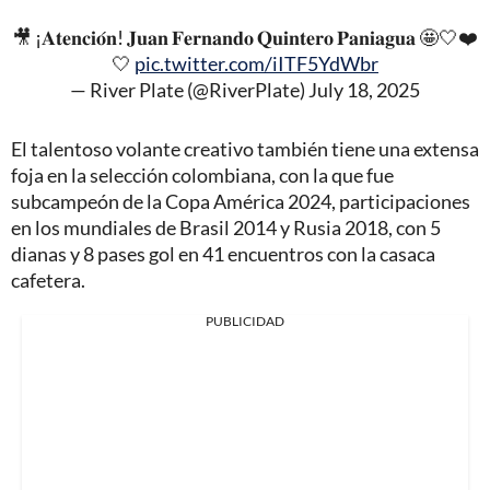
🎥 ¡𝐀𝐭𝐞𝐧𝐜𝐢𝐨́𝐧! 𝐉𝐮𝐚𝐧 𝐅𝐞𝐫𝐧𝐚𝐧𝐝𝐨 𝐐𝐮𝐢𝐧𝐭𝐞𝐫𝐨 𝐏𝐚𝐧𝐢𝐚𝐠𝐮𝐚 🤩🤍❤️
🤍
pic.twitter.com/iITF5YdWbr
— River Plate (@RiverPlate)
July 18, 2025
El talentoso volante creativo también tiene una extensa
foja en la selección colombiana, con la que fue
subcampeón de la Copa América 2024, participaciones
en los mundiales de Brasil 2014 y Rusia 2018, con 5
dianas y 8 pases gol en 41 encuentros con la casaca
cafetera.
PUBLICIDAD