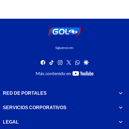
Síguenos en:
facebook
tiktok
instagram
twitter
whatsapp
google
youtube-
Más contenido en
footer
RED DE PORTALES
SERVICIOS CORPORATIVOS
LEGAL