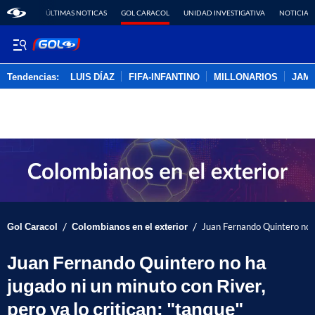
ÚLTIMAS NOTICAS
GOL CARACOL
UNIDAD INVESTIGATIVA
NOTICIAS
Tendencias:
LUIS DÍAZ
FIFA-INFANTINO
MILLONARIOS
JAM
PUBLICIDAD
/
/
Gol Caracol
Colombianos en el exterior
Juan Fernando Quintero no ha
Juan Fernando Quintero no ha
jugado ni un minuto con River,
pero ya lo critican; "tanque"