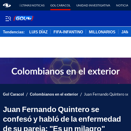
ÚLTIMAS NOTICAS
GOL CARACOL
UNIDAD INVESTIGATIVA
NOTICIAS
Tendencias:
LUIS DÍAZ
FIFA-INFANTINO
MILLONARIOS
JAM
PUBLICIDAD
/
/
Gol Caracol
Colombianos en el exterior
Juan Fernando Quintero se c
Juan Fernando Quintero se
confesó y habló de la enfermedad
de su pareja: "Es un milagro"