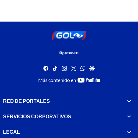
Síguenos en:
facebook
tiktok
instagram
twitter
whatsapp
google
youtube-
Más contenido en
footer
RED DE PORTALES
SERVICIOS CORPORATIVOS
LEGAL