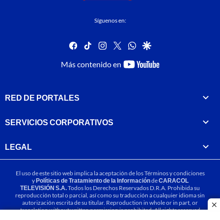
Síguenos en:
facebook
tiktok
instagram
twitter
whatsapp
google
youtube-
Más contenido en
footer
RED DE PORTALES
SERVICIOS CORPORATIVOS
LEGAL
El uso de este sitio web implica la aceptación de los
Términos y condiciones
y
Políticas de Tratamiento de la Información
de
CARACOL
TELEVISIÓN S.A.
Todos los Derechos Reservados D.R.A. Prohibida su
reproducción total o parcial, así como su traducción a cualquier idioma sin
autorización escrita de su titular. Reproduction in whole or in part, or
cl
translation without written permission is prohibited. All rights reserved
2025.