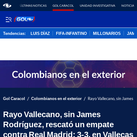
ÚLTIMAS NOTICAS
GOL CARACOL
UNIDAD INVESTIGATIVA
NOTICIAS
Tendencias:
LUIS DÍAZ
FIFA-INFANTINO
MILLONARIOS
JAM
PUBLICIDAD
/
/
Gol Caracol
Colombianos en el exterior
Rayo Vallecano, sin James R
Rayo Vallecano, sin James
Rodríguez, rescató un empate
contra Real Madrid: 3-3, en Vallecas