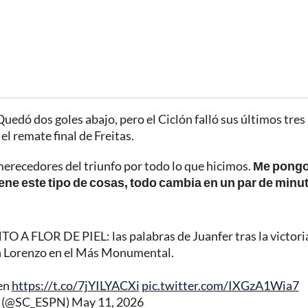
Quedó dos goles abajo, pero el Ciclón falló sus últimos tres
el remate final de Freitas.
erecedores del triunfo por todo lo que hicimos.
Me pong
iene este tipo de cosas, todo cambia en un par de minu
LOR DE PIEL: las palabras de Juanfer tras la victori
an Lorenzo en el Más Monumental.
 en
https://t.co/7jYILYACXi
pic.twitter.com/IXGzA1Wia7
r (@SC_ESPN)
May 11, 2026