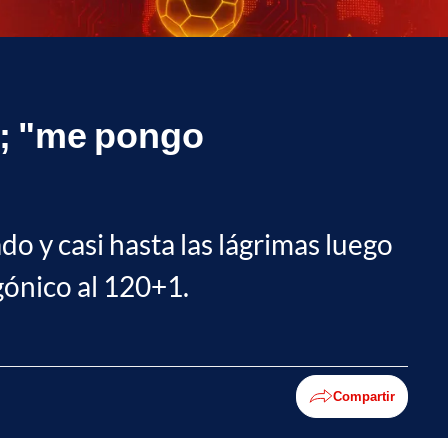
e; "me pongo
o y casi hasta las lágrimas luego
agónico al 120+1.
Compartir