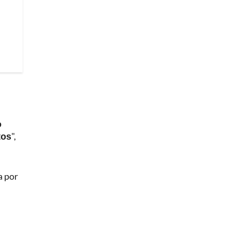
o
tos
",
a por