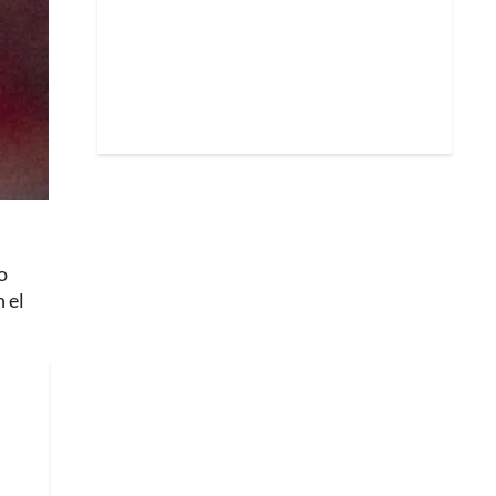
o
 el