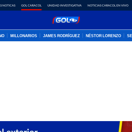
S NOTICAS
GOL CARACOL
UNIDAD INVESTIGATIVA
NOTICIAS CARACOL EN VIVO
INO
MILLONARIOS
JAMES RODRÍGUEZ
NÉSTOR LORENZO
SE
PUBLICIDAD