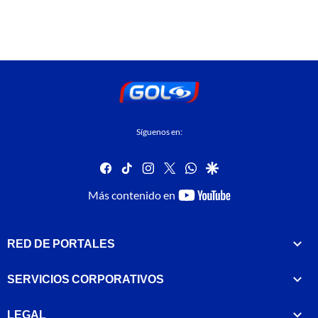
Síguenos en:
facebook
tiktok
instagram
twitter
whatsapp
google
youtube-
Más contenido en
footer
RED DE PORTALES
SERVICIOS CORPORATIVOS
LEGAL