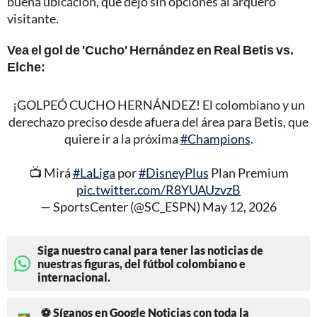
buena ubicación, que dejó sin opciones al arquero
visitante.
Vea el gol de 'Cucho' Hernández en Real Betis vs.
Elche:
¡GOLPEÓ CUCHO HERNÁNDEZ! El colombiano y un
derechazo preciso desde afuera del área para Betis, que
quiere ir a la próxima
#Champions
.
📺 Mirá
#LaLiga
por
#DisneyPlus
Plan Premium
pic.twitter.com/R8YUAUzvzB
— SportsCenter (@SC_ESPN)
May 12, 2026
Siga nuestro canal para tener las noticias de
nuestras figuras, del fútbol colombiano e
internacional.
⚽ Síganos en Google Noticias con toda la