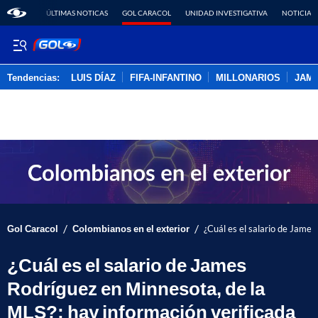
ÚLTIMAS NOTICAS
GOL CARACOL
UNIDAD INVESTIGATIVA
NOTICIAS
Tendencias:
LUIS DÍAZ
FIFA-INFANTINO
MILLONARIOS
JAM
PUBLICIDAD
/
/
Gol Caracol
Colombianos en el exterior
¿Cuál es el salario de James
¿Cuál es el salario de James
Rodríguez en Minnesota, de la
MLS?; hay información verificada