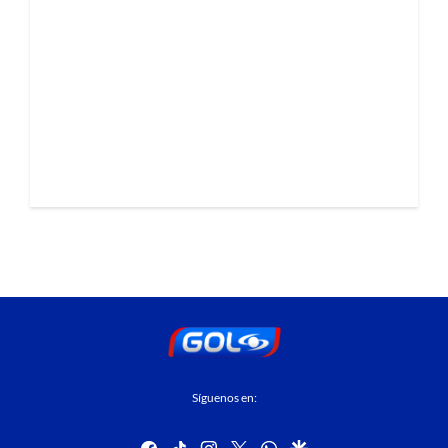
Síguenos en:
facebook
tiktok
instagram
twitter
whatsapp
google