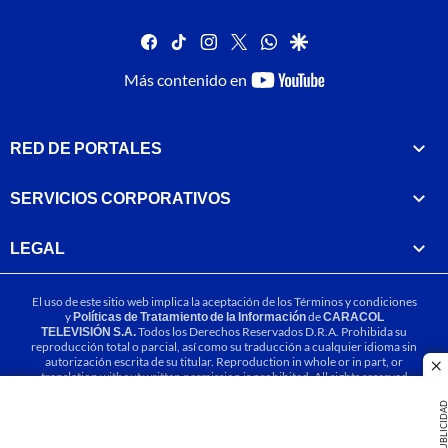
facebook
tiktok
instagram
twitter
whatsapp
google
youtube-
Más contenido en
footer
RED DE PORTALES
SERVICIOS CORPORATIVOS
LEGAL
El uso de este sitio web implica la aceptación de los
Términos y condiciones
y
Políticas de Tratamiento de la Información
de
CARACOL
TELEVISIÓN S.A.
Todos los Derechos Reservados D.R.A. Prohibida su
reproducción total o parcial, así como su traducción a cualquier idioma sin
autorización escrita de su titular. Reproduction in whole or in part, or
cl
translation without written permission is prohibited. All rights reserved
2025.
PUBLICIDA
MIEMBRO DE: