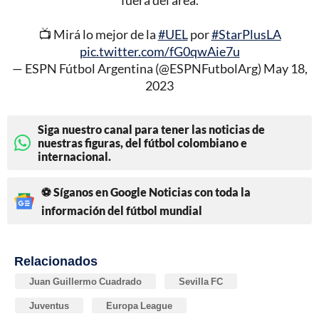
fuera del área.
📺 Mirá lo mejor de la
#UEL
por
#StarPlusLA
pic.twitter.com/fG0qwAie7u
— ESPN Fútbol Argentina (@ESPNFutbolArg)
May 18,
2023
Siga nuestro canal para tener las noticias de
nuestras figuras, del fútbol colombiano e
internacional.
⚽ Síganos en Google Noticias con toda la
información del fútbol mundial
Relacionados
Juan Guillermo Cuadrado
Sevilla FC
Juventus
Europa League