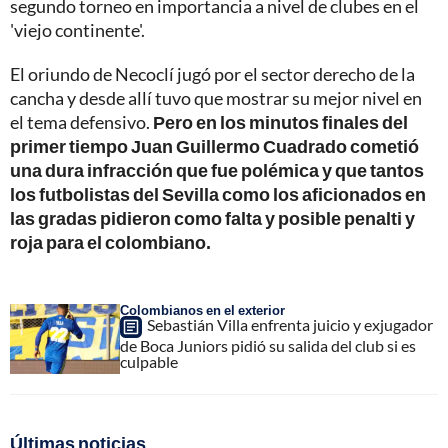
segundo torneo en importancia a nivel de clubes en el
'viejo continente'.
El oriundo de Necoclí jugó por el sector derecho de la
cancha y desde allí tuvo que mostrar su mejor nivel en
el tema defensivo.
Pero en los minutos finales del
primer tiempo Juan Guillermo Cuadrado cometió
una dura infracción que fue polémica y que tantos
los futbolistas del Sevilla como los aficionados en
las gradas pidieron como falta y posible penalti y
roja para el colombiano.
Colombianos en el exterior
Sebastián Villa enfrenta juicio y exjugador
de Boca Juniors pidió su salida del club si es
culpable
Últimas noticias