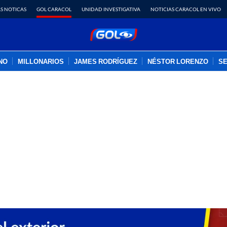
S NOTICAS
GOL CARACOL
UNIDAD INVESTIGATIVA
NOTICIAS CARACOL EN VIVO
INO
MILLONARIOS
JAMES RODRÍGUEZ
NÉSTOR LORENZO
SE
PUBLICIDAD