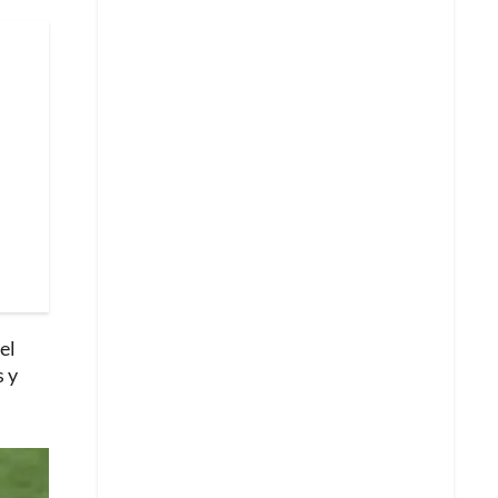
el
 y