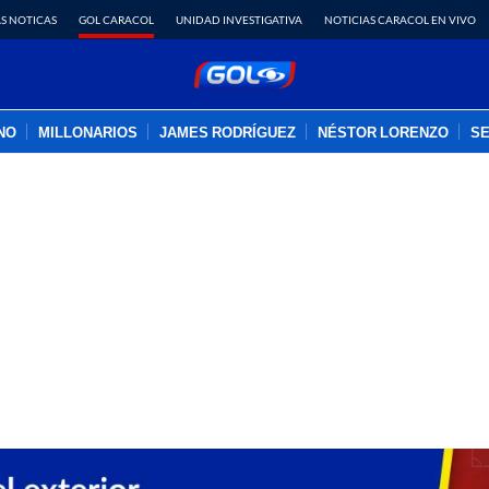
S NOTICAS
GOL CARACOL
UNIDAD INVESTIGATIVA
NOTICIAS CARACOL EN VIVO
INO
MILLONARIOS
JAMES RODRÍGUEZ
NÉSTOR LORENZO
SE
PUBLICIDAD