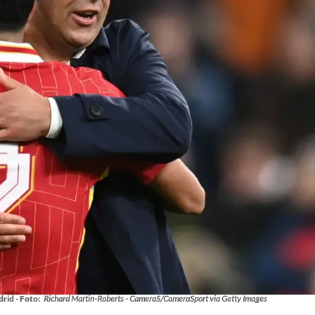
rid - Foto:
Richard Martin-Roberts - CameraS/CameraSport via Getty Images