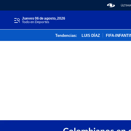
ÚLTIMA
jueves 06 de agosto, 2026
Todo en Deportes
Tendencias:
LUIS DÍAZ
FIFA-INFANT