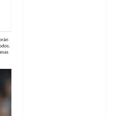
abrán
odos.
 esas