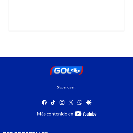
Síguenos en:
facebook
tiktok
instagram
twitter
whatsapp
google
youtube-
Más contenido en
footer