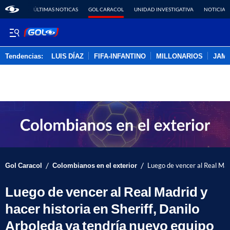
ÚLTIMAS NOTICAS
GOL CARACOL
UNIDAD INVESTIGATIVA
NOTICIAS
Tendencias:
LUIS DÍAZ
FIFA-INFANTINO
MILLONARIOS
JAM
PUBLICIDAD
/
/
Gol Caracol
Colombianos en el exterior
Luego de vencer al Real Madr
Luego de vencer al Real Madrid y
hacer historia en Sheriff, Danilo
Arboleda ya tendría nuevo equipo