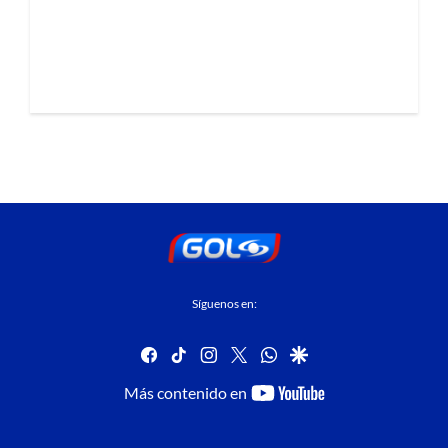
Síguenos en:
facebook
tiktok
instagram
twitter
whatsapp
google
youtube-
Más contenido en
footer