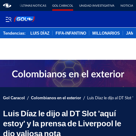
ÚLTIMAS NOTICAS
GOL CARACOL
UNIDAD INVESTIGATIVA
NOTICIAS
Tendencias:
LUIS DÍAZ
FIFA-INFANTINO
MILLONARIOS
JAM
PUBLICIDAD
/
/
Gol Caracol
Colombianos en el exterior
Luis Díaz le dijo al DT Slot '
Luis Díaz le dijo al DT Slot 'aquí
estoy' y la prensa de Liverpool le
dio valiosa nota