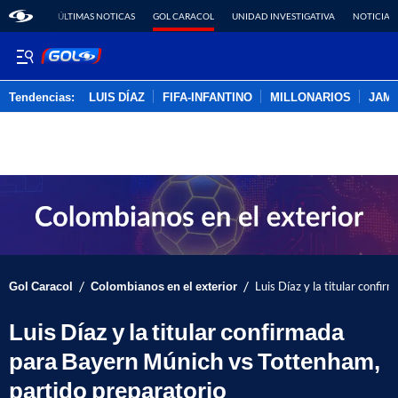
ÚLTIMAS NOTICAS
GOL CARACOL
UNIDAD INVESTIGATIVA
NOTICIAS
Tendencias:
LUIS DÍAZ
FIFA-INFANTINO
MILLONARIOS
JAM
PUBLICIDAD
/
/
Gol Caracol
Colombianos en el exterior
Luis Díaz y la titular conf
Luis Díaz y la titular confirmada
para Bayern Múnich vs Tottenham,
partido preparatorio