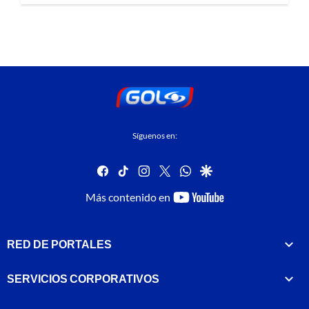
Síguenos en:
facebook
tiktok
instagram
twitter
whatsapp
google
youtube-
Más contenido en
footer
RED DE PORTALES
SERVICIOS CORPORATIVOS