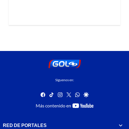
Síguenos en:
facebook
tiktok
instagram
twitter
whatsapp
google
youtube-
Más contenido en
footer
RED DE PORTALES