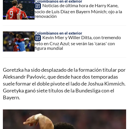
Colombianos en el exterior
Noticias de última hora de Harry Kane,
socio de Luis Díaz en Bayern Múnich; ojo a la
renovación
Colombianos en el exterior
Kevin Mier y Willer Ditta, con tremendo
reto en Cruz Azul; se verán las 'caras' con
figura mundial
Goretzka ha sido desplazado de la formación titular por
Aleksandr Pavlovic, que desde hace dos temporadas
suele formar el doble pivote el lado de Joshua Kimmich.
Goretyka ganó siete títulos de la Bundesliga con el
Bayern.