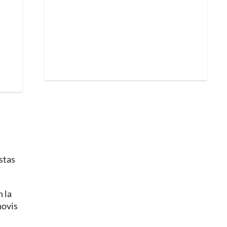
stas
 la
novis