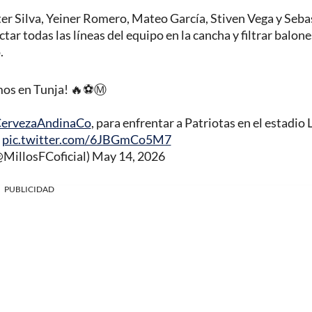
r Silva, Yeiner Romero, Mateo García, Stiven Vega y Seba
tar todas las líneas del equipo en la cancha y filtrar balone
.
os en Tunja! 🔥⚽️Ⓜ️
ervezaAndinaCo
, para enfrentar a Patriotas en el estadio 

pic.twitter.com/6JBGmCo5M7
@MillosFCoficial)
May 14, 2026
PUBLICIDAD