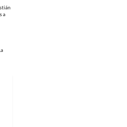
stián
s a
La