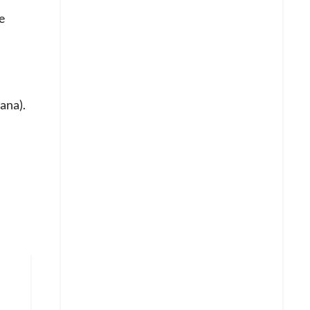
e
ana).