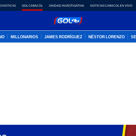
S NOTICAS
GOL CARACOL
UNIDAD INVESTIGATIVA
NOTICIAS CARACOL EN VIVO
INO
MILLONARIOS
JAMES RODRÍGUEZ
NÉSTOR LORENZO
SE
PUBLICIDAD